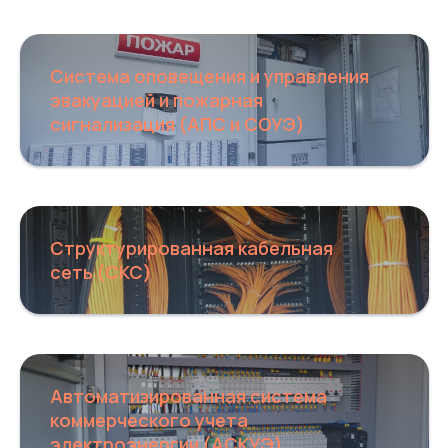
Система оповещения и управления
эвакуацией и пожарная
сигнализация (АПС и СОУЭ)
Структурированная кабельная
сеть (СКС)
Автоматизированная система
коммерческого учета
электроэнергии (АСКУЭ)