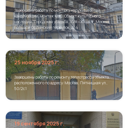
Завершены работы по монтажу наружных сетей
канализации, монтаж КНС: Объект культурного
наследия "Городская усадьба, XVIII - XIXвв, г. Москва,
Большой Ордынский переулок, д. 4
25 ноября 2025 г.
Завершены работы по ремонту теплотрассы объекта,
расположенного по адресу: Москва, Пятницкая ул.,
50/2с1
19 сентября 2025 г.